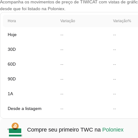
Acompanha os movimentos de preço de TIWICAT com vistas de gráfico 
desde que foi listado na Poloniex.
Hora
Variação
Variação%
Hoje
--
--
30D
--
--
60D
--
--
90D
--
--
1A
--
--
Desde a listagem
--
--
Compre seu primeiro TWC na
Poloniex