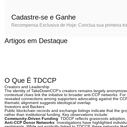
Cadastre-se e Ganhe
Recompensa Exclusiva de Hoje: Conclua sua primeira tr
Artigos em Destaque
O Que É TDCCP
Creators and Leadership
The identity of TakeDownCCP’s creators remains largely anonymized
contextual clues link the initiative to broader anti-CCP networks. Fo
revealed connections among supporters advocating against the CCP. W
thematic alignment suggests ideological overlap.
Investors and Backers
Public blockchain records and exchange listings indicate that the g
rather than institutional funding. Key observations include:
Community-Driven Funding
: TDCCP reflects grassroots adoption, 
Anti-CCP Donor Networks
: Investigations have highlighted individ
sentiments. While not explicitly linked to TDCCP, these networks like