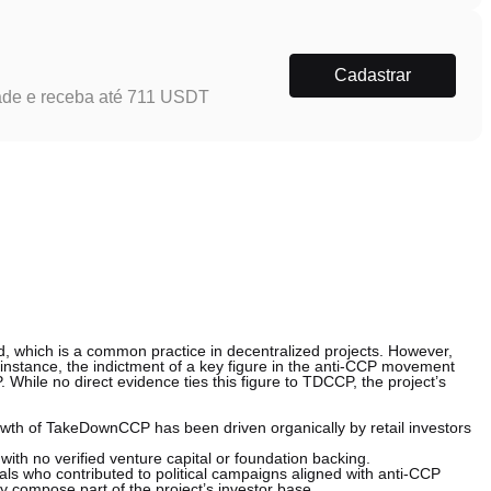
Cadastrar
ade e receba até 711 USDT
, which is a common practice in decentralized projects. However,
r instance, the indictment of a key figure in the anti-CCP movement
hile no direct evidence ties this figure to TDCCP, the project’s
rowth of TakeDownCCP has been driven organically by retail investors
with no verified venture capital or foundation backing.
uals who contributed to political campaigns aligned with anti-CCP
ly compose part of the project’s investor base.