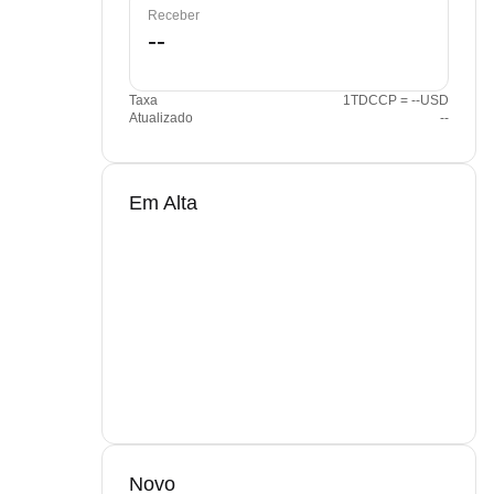
Receber
Taxa
1TDCCP = --USD
Atualizado
--
Em Alta
Novo