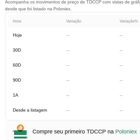
Acompanha os movimentos de preço de TDCCP com vistas de gráfico 
desde que foi listado na Poloniex.
Hora
Variação
Variação%
Hoje
--
--
30D
--
--
60D
--
--
90D
--
--
1A
--
--
Desde a listagem
--
--
Compre seu primeiro TDCCP na
Poloniex