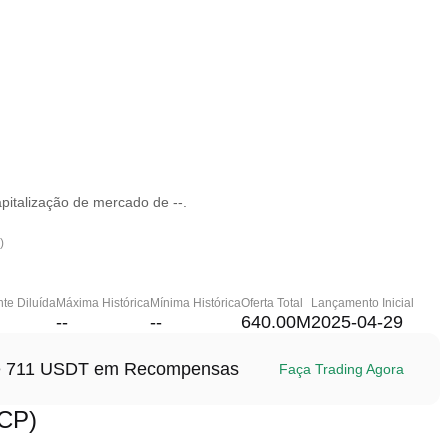
italização de mercado de --.
)
te Diluída
Máxima Histórica
Mínima Histórica
Oferta Total
Lançamento Inicial
--
--
640.00M
2025-04-29
até 711 USDT em Recompensas
Faça Trading Agora
CP)