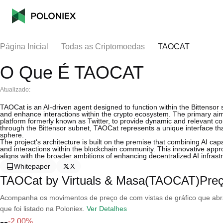
Página Inicial
Todas as Criptomoedas
TAOCAT
O Que É TAOCAT
Atualizado:
TAOCat is an AI-driven agent designed to function within the Bittensor 
and enhance interactions within the crypto ecosystem. The primary aim 
platform formerly known as Twitter, to provide dynamic and relevant co
through the Bittensor subnet, TAOCat represents a unique interface tha
sphere.
The project's architecture is built on the premise that combining AI capa
and interactions within the blockchain community. This innovative app
aligns with the broader ambitions of enhancing decentralized AI infrast
Whitepaper
X
TAOCat by Virtuals & Masa(TAOCAT)Pre
Acompanha os movimentos de preço de com vistas de gráfico que abran
que foi listado na Poloniex.
Ver Detalhes
--
-2.00%