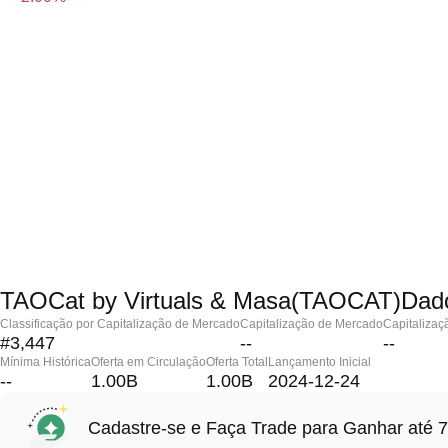
TAOCat by Virtuals & Masa(TAOCAT)Dad
Classificação por Capitalização de Mercado
Capitalização de Mercado
Capitalizaç
#3,447
--
--
Mínima Histórica
Oferta em Circulação
Oferta Total
Lançamento Inicial
--
1.00B
1.00B
2024-12-24
Cadastre-se e Faça Trade para Ganhar at