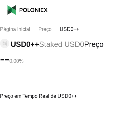
Página Inicial
Preço
USD0++
USD0++
Staked USD0
Preço
--
0.00%
Preço em Tempo Real de USD0++