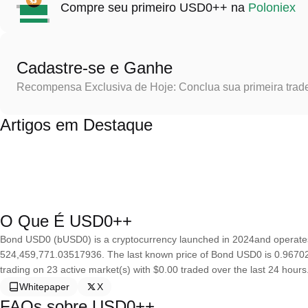
Compre seu primeiro USD0++ na
Poloniex
Cadastre-se e Ganhe
Recompensa Exclusiva de Hoje: Conclua sua primeira trad
Artigos em Destaque
O Que É USD0++
Bond USD0 (bUSD0) is a cryptocurrency launched in 2024and operates
524,459,771.03517936. The last known price of Bond USD0 is 0.9670245
trading on 23 active market(s) with $0.00 traded over the last 24 hours
Whitepaper
X
FAQs sobre USD0++