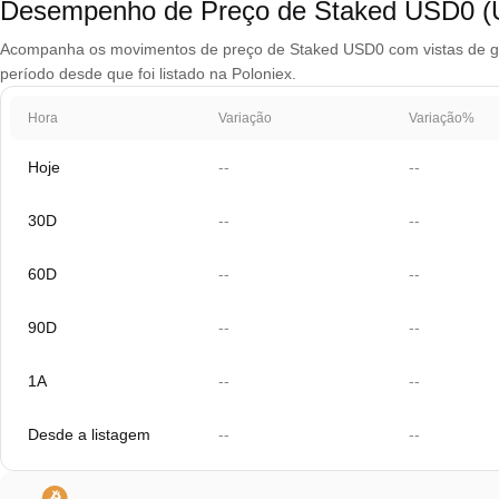
Desempenho de Preço de Staked USD0 
Acompanha os movimentos de preço de Staked USD0 com vistas de gráf
período desde que foi listado na Poloniex.
Hora
Variação
Variação%
Hoje
--
--
30D
--
--
60D
--
--
90D
--
--
1A
--
--
Desde a listagem
--
--