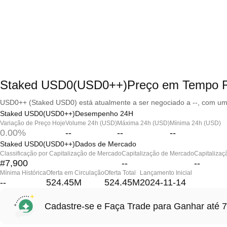
Staked USD0(USD0++)Preço em Tempo R
USD0++ (Staked USD0) está atualmente a ser negociado a --, com uma
Staked USD0(USD0++)Desempenho 24H
Variação de Preço Hoje
Volume 24h (USD)
Máxima 24h (USD)
Mínima 24h (USD)
0.00%
--
--
--
Staked USD0(USD0++)Dados de Mercado
Classificação por Capitalização de Mercado
Capitalização de Mercado
Capitalizaç
#7,900
--
--
Mínima Histórica
Oferta em Circulação
Oferta Total
Lançamento Inicial
--
524.45M
524.45M
2024-11-14
Cadastre-se e Faça Trade para Ganhar at