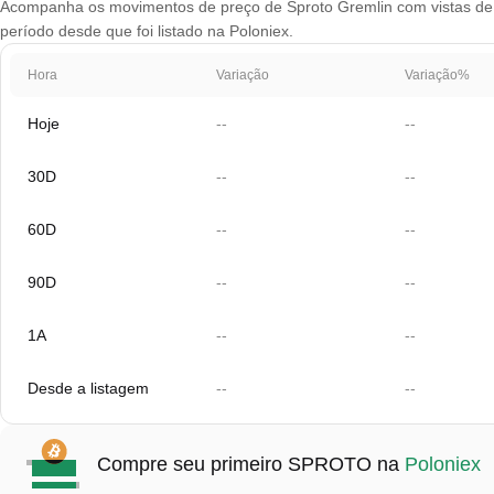
Acompanha os movimentos de preço de Sproto Gremlin com vistas de gr
período desde que foi listado na Poloniex.
Hora
Variação
Variação%
Hoje
--
--
30D
--
--
60D
--
--
90D
--
--
1A
--
--
Desde a listagem
--
--
Compre seu primeiro SPROTO na
Poloniex