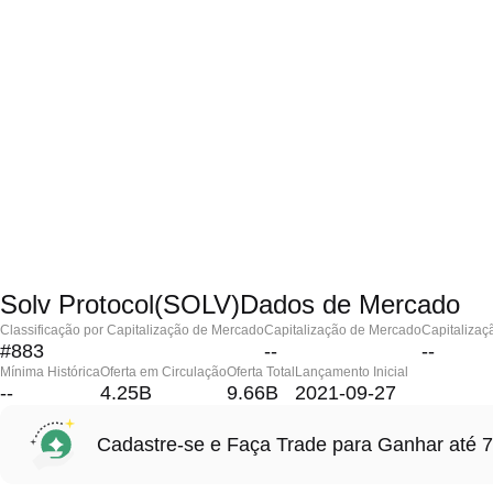
Solv Protocol(SOLV)Dados de Mercado
Classificação por Capitalização de Mercado
Capitalização de Mercado
Capitalizaç
#883
--
--
Mínima Histórica
Oferta em Circulação
Oferta Total
Lançamento Inicial
--
4.25B
9.66B
2021-09-27
Cadastre-se e Faça Trade para Ganhar at