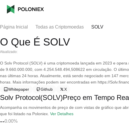
Página Inicial
Todas as Criptomoedas
SOLV
O Que É SOLV
Atualizado:
O Solv Protocol (SOLV) é uma criptomoeda lançada em 2023 e opera n
de 9.660.000.000, com 4.254.548.494,508622 em circulação. O último
nas últimas 24 horas. Atualmente, está sendo negociado em 147 merc
horas. Mais informações podem ser encontradas em https://Solv.fina
Whitepaper
Github
X
Solv Protocol(SOLV)Preço em Tempo Rea
Acompanha os movimentos de preço de com vistas de gráfico que abran
que foi listado na Poloniex.
Ver Detalhes
--
0.00%