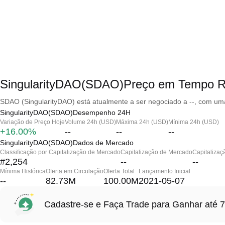
SingularityDAO(SDAO)Preço em Tempo R
SDAO (SingularityDAO) está atualmente a ser negociado a --, com uma
SingularityDAO(SDAO)Desempenho 24H
Variação de Preço Hoje
Volume 24h (USD)
Máxima 24h (USD)
Mínima 24h (USD)
+16.00%
--
--
--
SingularityDAO(SDAO)Dados de Mercado
Classificação por Capitalização de Mercado
Capitalização de Mercado
Capitalizaç
#2,254
--
--
Mínima Histórica
Oferta em Circulação
Oferta Total
Lançamento Inicial
--
82.73M
100.00M
2021-05-07
Cadastre-se e Faça Trade para Ganhar at