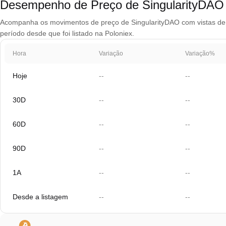
Desempenho de Preço de SingularityDA
Acompanha os movimentos de preço de SingularityDAO com vistas de gr
período desde que foi listado na Poloniex.
Hora
Variação
Variação%
Hoje
--
--
30D
--
--
60D
--
--
90D
--
--
1A
--
--
Desde a listagem
--
--