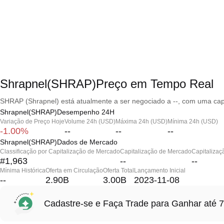
Shrapnel(SHRAP)Preço em Tempo Real
SHRAP (Shrapnel) está atualmente a ser negociado a --, com uma capi
Shrapnel(SHRAP)Desempenho 24H
Variação de Preço Hoje
Volume 24h (USD)
Máxima 24h (USD)
Mínima 24h (USD)
-1.00%
--
--
--
Shrapnel(SHRAP)Dados de Mercado
Classificação por Capitalização de Mercado
Capitalização de Mercado
Capitalizaç
#1,963
--
--
Mínima Histórica
Oferta em Circulação
Oferta Total
Lançamento Inicial
--
2.90B
3.00B
2023-11-08
Cadastre-se e Faça Trade para Ganhar at