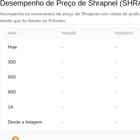
Desempenho de Preço de Shrapnel (SHR
Acompanha os movimentos de preço de Shrapnel com vistas de gráfico 
desde que foi listado na Poloniex.
Hora
Variação
Variação%
Hoje
--
--
30D
--
--
60D
--
--
90D
--
--
1A
--
--
Desde a listagem
--
--