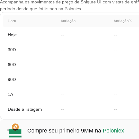
Acompanha os movimentos de preço de Shigure UI com vistas de gráfic
período desde que foi listado na Poloniex.
Hora
Variação
Variação%
Hoje
--
--
30D
--
--
60D
--
--
90D
--
--
1A
--
--
Desde a listagem
--
--
Compre seu primeiro 9MM na
Poloniex