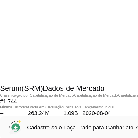
Serum(SRM)Dados de Mercado
Classificação por Capitalização de Mercado
Capitalização de Mercado
Capitalizaç
#1,744
--
--
Mínima Histórica
Oferta em Circulação
Oferta Total
Lançamento Inicial
--
263.24M
1.09B
2020-08-04
Cadastre-se e Faça Trade para Ganhar at