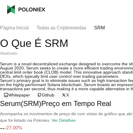
Página Inicial
Todas as Criptomoedas
SRM
O Que É SRM
Atualizado:
Serum is a novel decentralized exchange designed to overcome the sho
August 2020, Serum seeks to create a more efficient trading environme
central limit order book (CLOB) model. This innovative approach sta
DEXs, which typically limit user control over trading parameters.
Serum's primary goal is to eliminate issues such as high transaction f
on the highly performant Solana blockchain, Serum boasts an impressive 
transactions per second, thus making it a more capable alternative in t
Whitepaper
Github
X
Serum(SRM)Preço em Tempo Real
Acompanha os movimentos de preço de com vistas de gráfico que abran
que foi listado na Poloniex.
Ver Detalhes
--
-27.00%