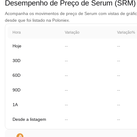
Desempenho de Preço de Serum (SRM)
Acompanha os movimentos de preço de Serum com vistas de gráfico 
desde que foi listado na Poloniex.
Hora
Variação
Variação%
Hoje
--
--
30D
--
--
60D
--
--
90D
--
--
1A
--
--
Desde a listagem
--
--