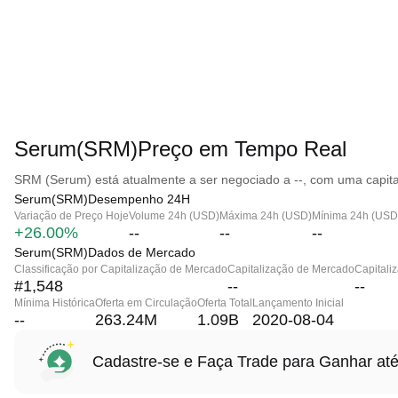
Serum(SRM)Preço em Tempo Real
SRM (Serum) está atualmente a ser negociado a --, com uma capita
Serum(SRM)Desempenho 24H
Variação de Preço Hoje
Volume 24h (USD)
Máxima 24h (USD)
Mínima 24h (USD
+26.00%
--
--
--
Serum(SRM)Dados de Mercado
Classificação por Capitalização de Mercado
Capitalização de Mercado
Capitali
#1,548
--
--
Mínima Histórica
Oferta em Circulação
Oferta Total
Lançamento Inicial
--
263.24M
1.09B
2020-08-04
Cadastre-se e Faça Trade para Ganhar 