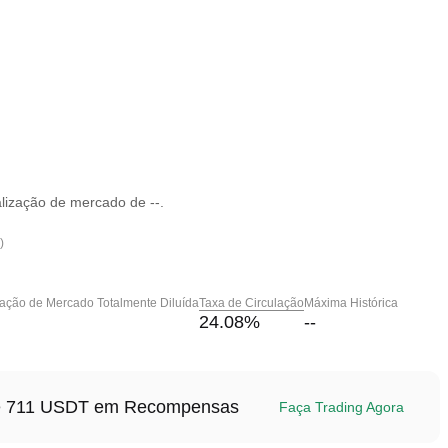
lização de mercado de --.
)
zação de Mercado Totalmente Diluída
Taxa de Circulação
Máxima Histórica
24.08
%
--
até 711 USDT em Recompensas
Faça Trading Agora