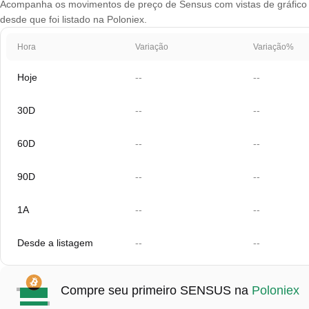
Acompanha os movimentos de preço de Sensus com vistas de gráfico qu
desde que foi listado na Poloniex.
Hora
Variação
Variação%
Hoje
--
--
30D
--
--
60D
--
--
90D
--
--
1A
--
--
Desde a listagem
--
--
Compre seu primeiro SENSUS na
Poloniex