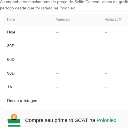
Acompanha os movimentos de preço de Selfie Cat com vistas de gráfico
período desde que foi listado na Poloniex.
Hora
Variação
Variação%
Hoje
--
--
30D
--
--
60D
--
--
90D
--
--
1A
--
--
Desde a listagem
--
--
Compre seu primeiro SCAT na
Poloniex