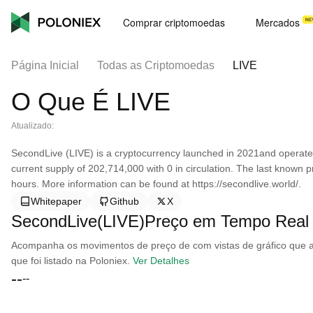
Comprar criptomoedas
Mercados
Página Inicial
Todas as Criptomoedas
LIVE
O Que É LIVE
Atualizado:
SecondLive (LIVE) is a cryptocurrency launched in 2021and operat
current supply of 202,714,000 with 0 in circulation. The last known 
hours. More information can be found at https://secondlive.world/.
Whitepaper
Github
X
SecondLive(LIVE)Preço em Tempo Real
Acompanha os movimentos de preço de com vistas de gráfico que ab
que foi listado na Poloniex.
Ver Detalhes
--
--