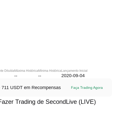
te Diluída
Máxima Histórica
Mínima Histórica
Lançamento Inicial
--
--
2020-09-04
até 711 USDT em Recompensas
Faça Trading Agora
zer Trading de SecondLive (LIVE)