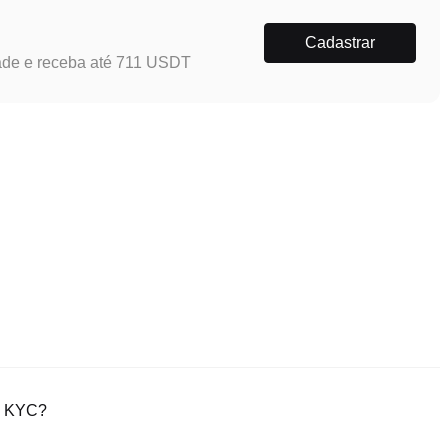
Cadastrar
ade e receba até 711 USDT
ão KYC?