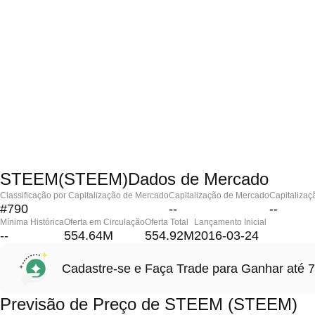
STEEM(STEEM)Dados de Mercado
Classificação por Capitalização de Mercado
Capitalização de Mercado
Capitalizaç
#790
--
--
Mínima Histórica
Oferta em Circulação
Oferta Total
Lançamento Inicial
--
554.64M
554.92M
2016-03-24
Cadastre-se e Faça Trade para Ganhar at
Previsão de Preço de STEEM (STEEM)