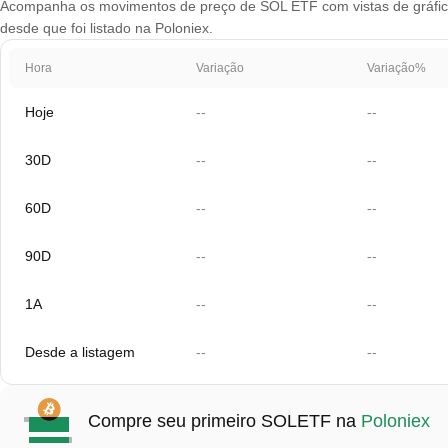
Acompanha os movimentos de preço de SOL ETF com vistas de gráfico 
desde que foi listado na Poloniex.
Hora
Variação
Variação%
Hoje
--
--
30D
--
--
60D
--
--
90D
--
--
1A
--
--
Desde a listagem
--
--
Compre seu primeiro SOLETF na
Poloniex