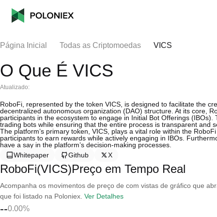
Página Inicial
Todas as Criptomoedas
VICS
O Que É VICS
Atualizado:
RoboFi, represented by the token VICS, is designed to facilitate the cr
decentralized autonomous organization (DAO) structure. At its core, Rob
participants in the ecosystem to engage in Initial Bot Offerings (IBOs
trading bots while ensuring that the entire process is transparent and 
The platform’s primary token, VICS, plays a vital role within the RoboF
participants to earn rewards while actively engaging in IBOs. Furtherm
have a say in the platform’s decision-making processes.
Whitepaper
Github
X
RoboFi(VICS)Preço em Tempo Real
Acompanha os movimentos de preço de com vistas de gráfico que abran
que foi listado na Poloniex.
Ver Detalhes
--
0.00%