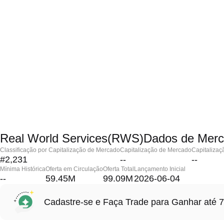
Real World Services(RWS)Dados de Mer
Classificação por Capitalização de Mercado
Capitalização de Mercado
Capitalizaç
#2,231
--
--
Mínima Histórica
Oferta em Circulação
Oferta Total
Lançamento Inicial
--
59.45M
99.09M
2026-06-04
Cadastre-se e Faça Trade para Ganhar at