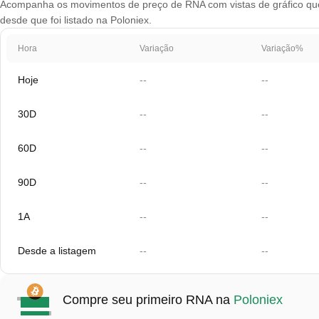
Acompanha os movimentos de preço de RNA com vistas de gráfico que a
desde que foi listado na Poloniex.
Hora
Variação
Variação%
Hoje
--
--
30D
--
--
60D
--
--
90D
--
--
1A
--
--
Desde a listagem
--
--
Compre seu primeiro RNA na
Poloniex