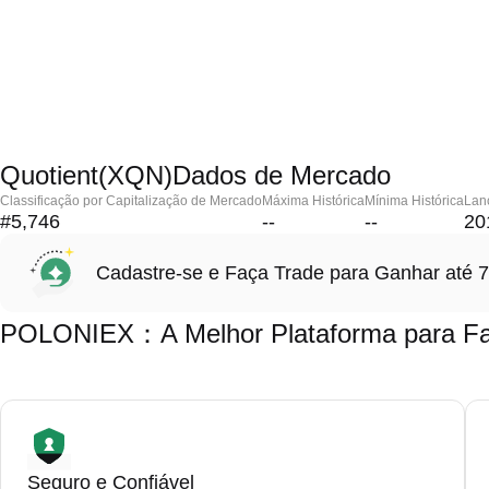
Quotient(XQN)Dados de Mercado
Classificação por Capitalização de Mercado
Máxima Histórica
Mínima Histórica
Lanç
#5,746
--
--
20
Cadastre-se e Faça Trade para Ganhar at
POLONIEX：A Melhor Plataforma para Faz
Seguro e Confiável