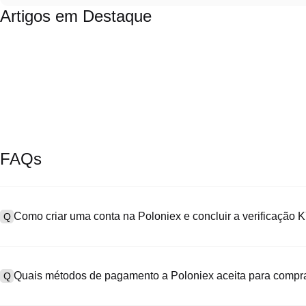
Artigos em Destaque
FAQs
Como criar uma conta na Poloniex e concluir a verificação
Q
Para criar uma conta, acesse a
página de cadastro
no nosso site of
A
"Cadastre-se", informe seu e-mail ou número de telefone, defina u
Quais métodos de pagamento a Poloniex aceita para compr
Q
SMS. Após o cadastro, vá em "Configurações" > "Segurança", envie 
a verificação KYC. Esse processo geralmente leva de 24 a 48 hora