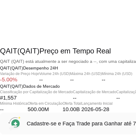
QAIT(QAIT)Preço em Tempo Real
QAIT (QAIT) está atualmente a ser negociado a --, com uma capitaliz
QAIT(QAIT)Desempenho 24H
Variação de Preço Hoje
Volume 24h (USD)
Máxima 24h (USD)
Mínima 24h (USD)
-5.00%
--
--
--
QAIT(QAIT)Dados de Mercado
Classificação por Capitalização de Mercado
Capitalização de Mercado
Capitalizaç
#1,557
--
--
Mínima Histórica
Oferta em Circulação
Oferta Total
Lançamento Inicial
--
500.00M
10.00B
2026-05-28
Cadastre-se e Faça Trade para Ganhar at