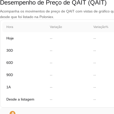
Desempenho de Preço de QAIT (QAIT)
Acompanha os movimentos de preço de QAIT com vistas de gráfico que 
desde que foi listado na Poloniex.
Hora
Variação
Variação%
Hoje
--
--
30D
--
--
60D
--
--
90D
--
--
1A
--
--
Desde a listagem
--
--