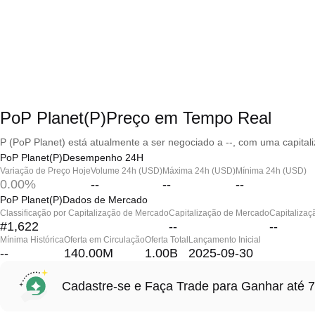
PoP Planet(P)Preço em Tempo Real
P (PoP Planet) está atualmente a ser negociado a --, com uma capital
PoP Planet(P)Desempenho 24H
Variação de Preço Hoje
Volume 24h (USD)
Máxima 24h (USD)
Mínima 24h (USD)
0.00%
--
--
--
PoP Planet(P)Dados de Mercado
Classificação por Capitalização de Mercado
Capitalização de Mercado
Capitalizaç
#1,622
--
--
Mínima Histórica
Oferta em Circulação
Oferta Total
Lançamento Inicial
--
140.00M
1.00B
2025-09-30
Cadastre-se e Faça Trade para Ganhar at