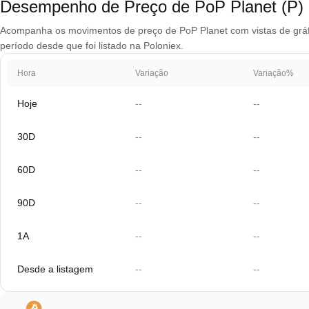
Desempenho de Preço de PoP Planet (P)
Acompanha os movimentos de preço de PoP Planet com vistas de gráfic
período desde que foi listado na Poloniex.
Hora
Variação
Variação%
Hoje
--
--
30D
--
--
60D
--
--
90D
--
--
1A
--
--
Desde a listagem
--
--