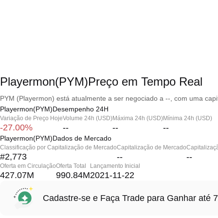
Playermon(PYM)Preço em Tempo Real
PYM (Playermon) está atualmente a ser negociado a --, com uma capit
Playermon(PYM)Desempenho 24H
Variação de Preço Hoje
Volume 24h (USD)
Máxima 24h (USD)
Mínima 24h (USD)
-27.00%
--
--
--
Playermon(PYM)Dados de Mercado
Classificação por Capitalização de Mercado
Capitalização de Mercado
Capitalizaç
#2,773
--
--
Oferta em Circulação
Oferta Total
Lançamento Inicial
427.07M
990.84M
2021-11-22
Cadastre-se e Faça Trade para Ganhar at