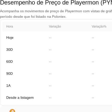
Desempenho de Preço de Playermon (PY
Acompanha os movimentos de preço de Playermon com vistas de gráfico
período desde que foi listado na Poloniex.
Hora
Variação
Variação%
Hoje
--
--
30D
--
--
60D
--
--
90D
--
--
1A
--
--
Desde a listagem
--
--