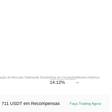
zação de Mercado Totalmente Diluída
Taxa de Circulação
Máxima Histórica
14.12
%
--
até 711 USDT em Recompensas
Faça Trading Agora