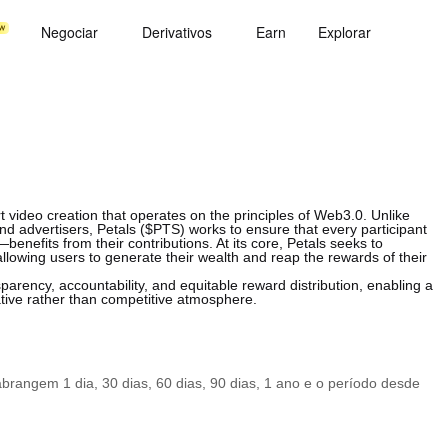
Negociar
Derivativos
Earn
Explorar
t video creation that operates on the principles of Web3.0. Unlike
 and advertisers, Petals ($PTS) works to ensure that every participant
nefits from their contributions. At its core, Petals seeks to
allowing users to generate their wealth and reap the rewards of their
sparency, accountability, and equitable reward distribution, enabling a
tive rather than competitive atmosphere.
rangem 1 dia, 30 dias, 60 dias, 90 dias, 1 ano e o período desde