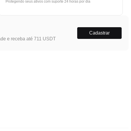
Protegendo seus ativos com suporte 24 horas por dia
Cadastrar
ade e receba até 711 USDT