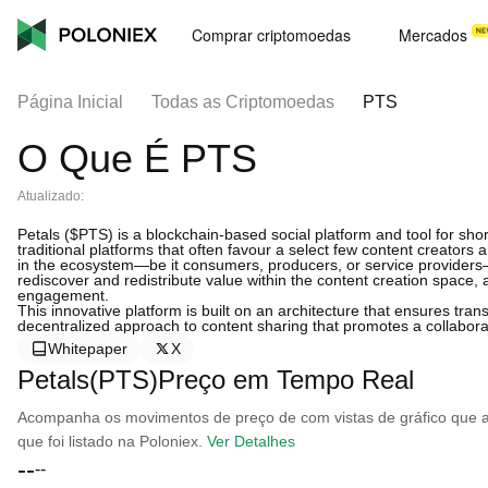
Comprar criptomoedas
Mercados
Página Inicial
Todas as Criptomoedas
PTS
O Que É PTS
Atualizado:
Petals ($PTS) is a blockchain-based social platform and tool for shor
traditional platforms that often favour a select few content creators
in the ecosystem—be it consumers, producers, or service providers—be
rediscover and redistribute value within the content creation space, 
engagement.
This innovative platform is built on an architecture that ensures tran
decentralized approach to content sharing that promotes a collabora
Whitepaper
X
Petals(PTS)Preço em Tempo Real
Acompanha os movimentos de preço de com vistas de gráfico que ab
que foi listado na Poloniex.
Ver Detalhes
--
--