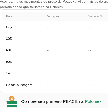
Acompanha os movimentos de preço de PeacePal AI com vistas de gráfi
período desde que foi listado na Poloniex.
Hora
Variação
Variação%
Hoje
--
--
30D
--
--
60D
--
--
90D
--
--
1A
--
--
Desde a listagem
--
--
Compre seu primeiro PEACE na
Poloniex