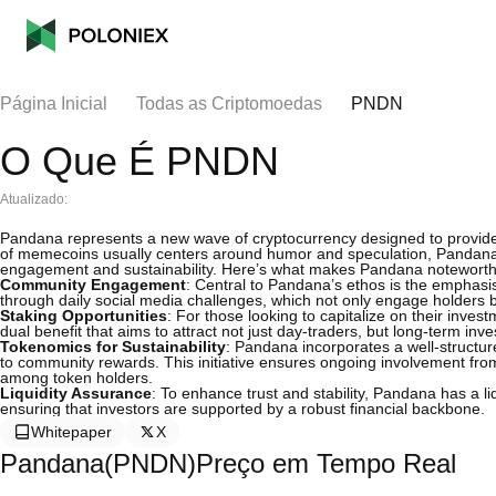
Página Inicial
Todas as Criptomoedas
PNDN
O Que É PNDN
Atualizado:
Pandana represents a new wave of cryptocurrency designed to provide 
of memecoins usually centers around humor and speculation, Pandana i
engagement and sustainability. Here’s what makes Pandana noteworth
Community Engagement
: Central to Pandana’s ethos is the emphasi
through daily social media challenges, which not only engage holders but
Staking Opportunities
: For those looking to capitalize on their inve
dual benefit that aims to attract not just day-traders, but long-term in
Tokenomics for Sustainability
: Pandana incorporates a well-structur
to community rewards. This initiative ensures ongoing involvement fr
among token holders.
Liquidity Assurance
: To enhance trust and stability, Pandana has a liq
ensuring that investors are supported by a robust financial backbone.
Whitepaper
X
Pandana(PNDN)Preço em Tempo Real