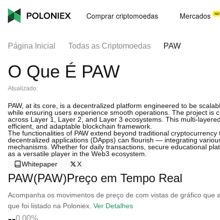
Comprar criptomoedas
Mercados
Página Inicial
Todas as Criptomoedas
PAW
O Que É PAW
Atualizado:
PAW, at its core, is a decentralized platform engineered to be scalable
while ensuring users experience smooth operations. The project is cu
across Layer 1, Layer 2, and Layer 3 ecosystems. This multi-layered
efficient, and adaptable blockchain framework.
The functionalities of PAW extend beyond traditional cryptocurrency
decentralized applications (DApps) can flourish — integrating variou
mechanisms. Whether for daily transactions, secure educational platf
as a versatile player in the Web3 ecosystem.
Whitepaper
X
PAW(PAW)Preço em Tempo Real
Acompanha os movimentos de preço de com vistas de gráfico que ab
que foi listado na Poloniex.
Ver Detalhes
--
0.00%