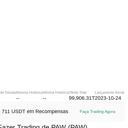
te Diluída
Máxima Histórica
Mínima Histórica
Oferta Total
Lançamento Inicial
--
--
99,906.31T
2023-10-24
até 711 USDT em Recompensas
Faça Trading Agora
azer Trading de PAW (PAW)