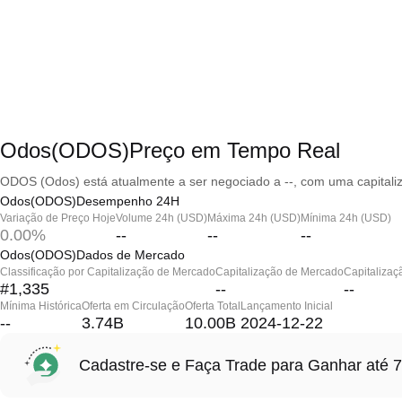
Odos(ODOS)Preço em Tempo Real
ODOS (Odos) está atualmente a ser negociado a --, com uma capitali
Odos(ODOS)Desempenho 24H
Variação de Preço Hoje
Volume 24h (USD)
Máxima 24h (USD)
Mínima 24h (USD)
0.00%
--
--
--
Odos(ODOS)Dados de Mercado
Classificação por Capitalização de Mercado
Capitalização de Mercado
Capitalizaç
#1,335
--
--
Mínima Histórica
Oferta em Circulação
Oferta Total
Lançamento Inicial
--
3.74B
10.00B
2024-12-22
Cadastre-se e Faça Trade para Ganhar at