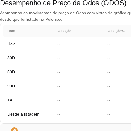
Desempenho de Preço de Odos (ODOS)
Acompanha os movimentos de preço de Odos com vistas de gráfico que 
desde que foi listado na Poloniex.
Hora
Variação
Variação%
Hoje
--
--
30D
--
--
60D
--
--
90D
--
--
1A
--
--
Desde a listagem
--
--