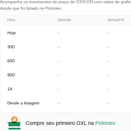
Acompanha os movimentos de preço de OXYLON com vistas de gráfico q
desde que foi listado na Poloniex.
Hora
Variação
Variação%
Hoje
--
--
30D
--
--
60D
--
--
90D
--
--
1A
--
--
Desde a listagem
--
--
Compre seu primeiro OXL na
Poloniex