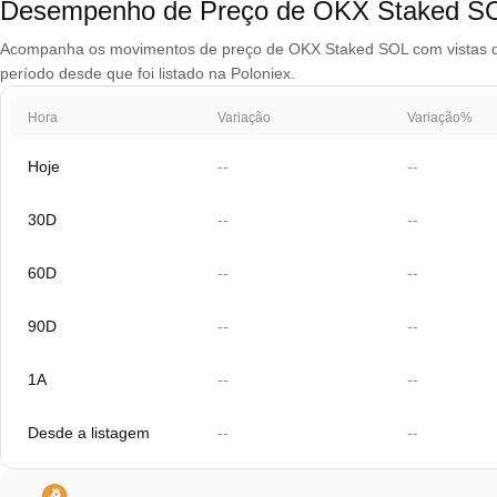
Desempenho de Preço de OKX Staked 
Acompanha os movimentos de preço de OKX Staked SOL com vistas de g
período desde que foi listado na Poloniex.
Hora
Variação
Variação%
Hoje
--
--
30D
--
--
60D
--
--
90D
--
--
1A
--
--
Desde a listagem
--
--