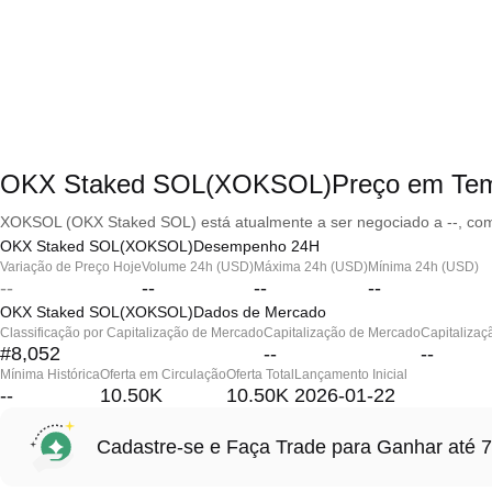
OKX Staked SOL(XOKSOL)Preço em Tem
XOKSOL (OKX Staked SOL) está atualmente a ser negociado a --, com
OKX Staked SOL(XOKSOL)Desempenho 24H
Variação de Preço Hoje
Volume 24h (USD)
Máxima 24h (USD)
Mínima 24h (USD)
--
--
--
--
OKX Staked SOL(XOKSOL)Dados de Mercado
Classificação por Capitalização de Mercado
Capitalização de Mercado
Capitalizaç
#8,052
--
--
Mínima Histórica
Oferta em Circulação
Oferta Total
Lançamento Inicial
--
10.50K
10.50K
2026-01-22
Cadastre-se e Faça Trade para Ganhar at