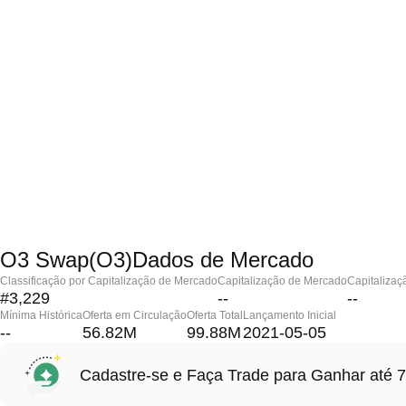
O3 Swap(O3)Dados de Mercado
Classificação por Capitalização de Mercado
Capitalização de Mercado
Capitalizaç
#3,229
--
--
Mínima Histórica
Oferta em Circulação
Oferta Total
Lançamento Inicial
--
56.82M
99.88M
2021-05-05
Cadastre-se e Faça Trade para Ganhar at