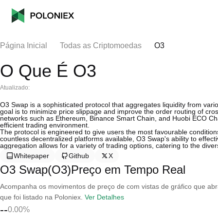
Página Inicial
Todas as Criptomoedas
O3
O Que É O3
Atualizado:
O3 Swap is a sophisticated protocol that aggregates liquidity from var
goal is to minimize price slippage and improve the order routing of cr
networks such as Ethereum, Binance Smart Chain, and Huobi ECO Chai
efficient trading environment.
The protocol is engineered to give users the most favourable conditions 
countless decentralized platforms available, O3 Swap's ability to effect
aggregation allows for a variety of trading options, catering to the di
Whitepaper
Github
X
O3 Swap(O3)Preço em Tempo Real
Acompanha os movimentos de preço de com vistas de gráfico que abran
que foi listado na Poloniex.
Ver Detalhes
--
0.00%