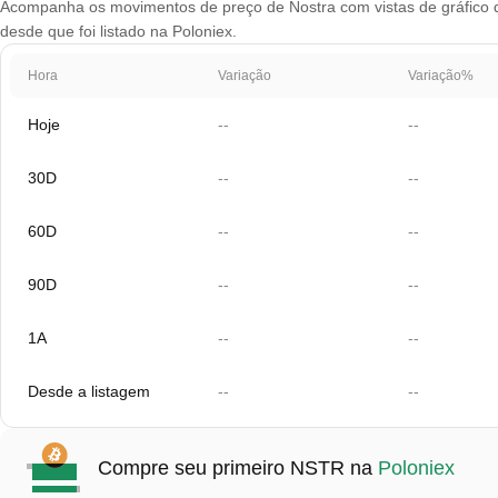
Acompanha os movimentos de preço de Nostra com vistas de gráfico qu
desde que foi listado na Poloniex.
Hora
Variação
Variação%
Hoje
--
--
30D
--
--
60D
--
--
90D
--
--
1A
--
--
Desde a listagem
--
--
Compre seu primeiro NSTR na
Poloniex