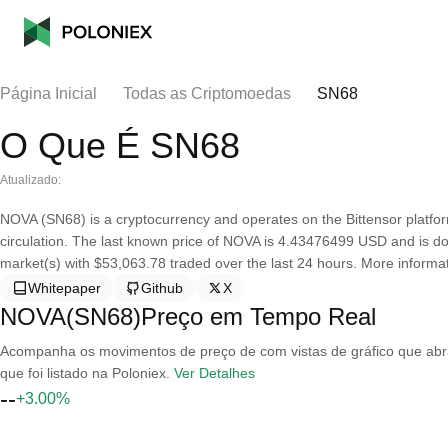
Página Inicial
Todas as Criptomoedas
SN68
O Que É SN68
Atualizado:
NOVA (SN68) is a cryptocurrency and operates on the Bittensor platfo
circulation. The last known price of NOVA is 4.43476499 USD and is down
market(s) with $53,063.78 traded over the last 24 hours. More informa
Whitepaper
Github
X
NOVA(SN68)Preço em Tempo Real
Acompanha os movimentos de preço de com vistas de gráfico que abran
que foi listado na Poloniex.
Ver Detalhes
--
+3.00%