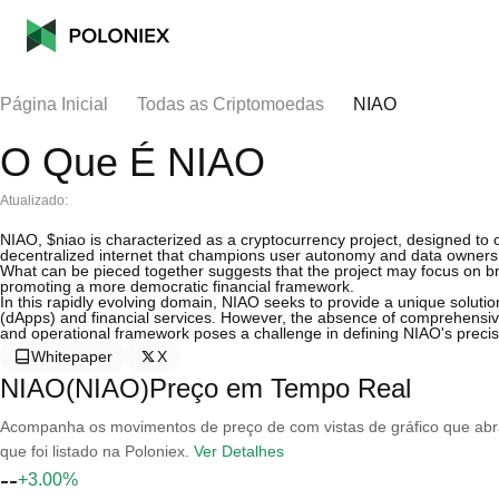
Página Inicial
Todas as Criptomoedas
NIAO
O Que É NIAO
Atualizado:
NIAO, $niao is characterized as a cryptocurrency project, designed to
decentralized internet that champions user autonomy and data ownershi
What can be pieced together suggests that the project may focus on bro
promoting a more democratic financial framework.
In this rapidly evolving domain, NIAO seeks to provide a unique solutio
(dApps) and financial services. However, the absence of comprehensive
and operational framework poses a challenge in defining NIAO's precis
Whitepaper
X
NIAO(NIAO)Preço em Tempo Real
Acompanha os movimentos de preço de com vistas de gráfico que abran
que foi listado na Poloniex.
Ver Detalhes
--
+3.00%