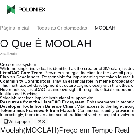
Página Inicial
Todas as Criptomoedas
MOOLAH
O Que É MOOLAH
Atualizado:
Creator Ecosystem
While no single individual is identified as the creator of $Moolah, its de
ListaDAO Core Team
: Provides strategic direction for the overall proje
Flap.sh Developers
: Responsible for implementing the token launch i
Community Contributors
: Play an essential role in meme propagatio
This multifaceted development structure aligns closely with the ethos 
Nevertheless, ListaDAO retains oversight through its official endorseme
Institutional Backing
$Moolah receives implicit institutional support via:
Resources from the ListaDAO Ecosystem
: Enhancements in technica
Developer Tools from Binance Chain
: Vital access to the high-thr
Tokenomics Framework from Flap.sh
: Continuous liquidity provisio
Interestingly, there is an absence of traditional venture capital involve
Whitepaper
X
Moolah(MOOLAH)Preço em Tempo Real