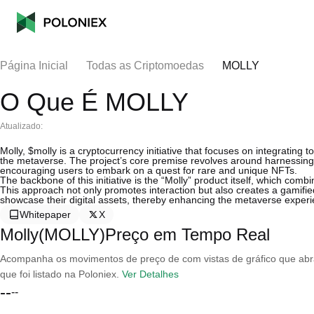
Página Inicial
Todas as Criptomoedas
MOLLY
O Que É MOLLY
Atualizado:
Molly, $molly is a cryptocurrency initiative that focuses on integrating
the metaverse. The project’s core premise revolves around harnessing 
encouraging users to embark on a quest for rare and unique NFTs.
The backbone of this initiative is the “Molly” product itself, which co
This approach not only promotes interaction but also creates a gamifie
showcase their digital assets, thereby enhancing the metaverse experi
Whitepaper
X
Molly(MOLLY)Preço em Tempo Real
Acompanha os movimentos de preço de com vistas de gráfico que abran
que foi listado na Poloniex.
Ver Detalhes
--
--