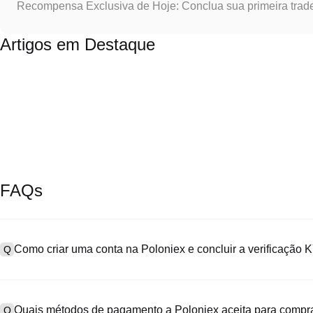
Recompensa Exclusiva de Hoje: Conclua sua primeira trad
Artigos em Destaque
FAQs
Como criar uma conta na Poloniex e concluir a verificação
Q
Para criar uma conta, acesse a
página de cadastro
no nosso site of
A
"Cadastre-se", informe seu e-mail ou número de telefone, defina u
Quais métodos de pagamento a Poloniex aceita para comp
Q
SMS. Após o cadastro, vá em "Configurações" > "Segurança", envie 