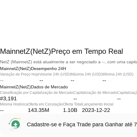
MainnetZ(NetZ)Preço em Tempo Real
NetZ (MainnetZ) está atualmente a ser negociado a --, com uma capit
MainnetZ(NetZ)Desempenho 24H
Variação de Preço Hoje
Volume 24h (USD)
Máxima 24h (USD)
Mínima 24h (USD)
--
--
--
--
MainnetZ(NetZ)Dados de Mercado
Classificação por Capitalização de Mercado
Capitalização de Mercado
Capitalizaç
#3,191
--
--
Mínima Histórica
Oferta em Circulação
Oferta Total
Lançamento Inicial
--
143.35M
1.10B
2023-12-22
Cadastre-se e Faça Trade para Ganhar at