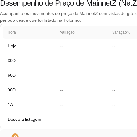
Desempenho de Preço de MainnetZ (NetZ
Acompanha os movimentos de preço de MainnetZ com vistas de gráfico 
período desde que foi listado na Poloniex.
Hora
Variação
Variação%
Hoje
--
--
30D
--
--
60D
--
--
90D
--
--
1A
--
--
Desde a listagem
--
--