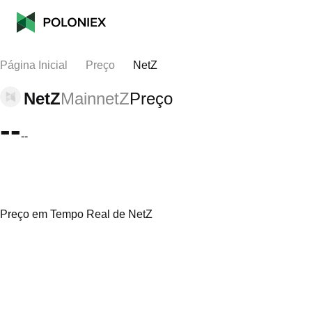
Página Inicial
Preço
NetZ
NetZ
MainnetZ
Preço
--
--
Preço em Tempo Real de NetZ