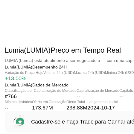
Lumia(LUMIA)Preço em Tempo Real
LUMIA (Lumia) está atualmente a ser negociado a --, com uma capit
Lumia(LUMIA)Desempenho 24H
Variação de Preço Hoje
Volume 24h (USD)
Máxima 24h (USD)
Mínima 24h (USD
+13.00%
--
--
--
Lumia(LUMIA)Dados de Mercado
Classificação por Capitalização de Mercado
Capitalização de Mercado
Capitali
#766
--
--
Mínima Histórica
Oferta em Circulação
Oferta Total
Lançamento Inicial
--
173.67M
238.88M
2024-10-17
Cadastre-se e Faça Trade para Ganhar 