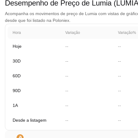
Desempenho de Preço de Lumia (LUMIA
Acompanha os movimentos de preço de Lumia com vistas de gráfico 
desde que foi listado na Poloniex.
Hora
Variação
Variação%
Hoje
--
--
30D
--
--
60D
--
--
90D
--
--
1A
--
--
Desde a listagem
--
--