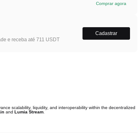
Comprar agora
Cadastrar
ade e receba até 711 USDT
ce scalability, liquidity, and interoperability within the decentralized
in
and
Lumia Stream
.