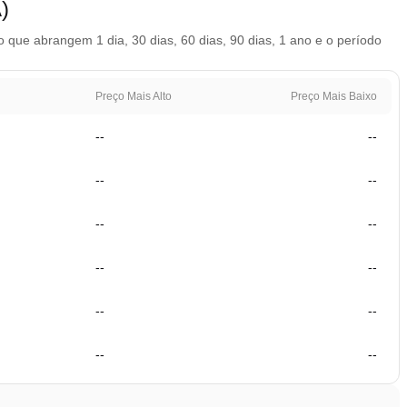
)
que abrangem 1 dia, 30 dias, 60 dias, 90 dias, 1 ano e o período
Preço Mais Alto
Preço Mais Baixo
--
--
--
--
--
--
--
--
--
--
--
--