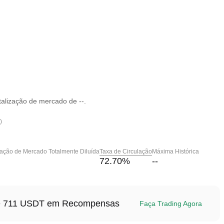
alização de mercado de --.
)
zação de Mercado Totalmente Diluída
Taxa de Circulação
Máxima Histórica
72.70
%
--
até 711 USDT em Recompensas
Faça Trading Agora