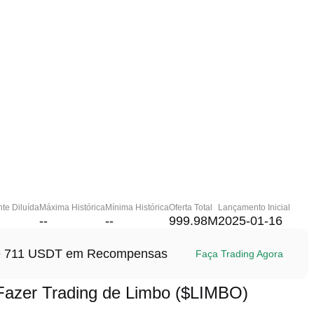
te Diluída
Máxima Histórica
Mínima Histórica
Oferta Total
Lançamento Inicial
--
--
999.98M
2025-01-16
até 711 USDT em Recompensas
Faça Trading Agora
azer Trading de Limbo ($LIMBO)