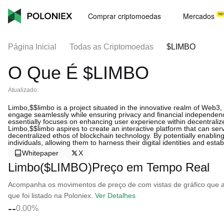
Comprar criptomoedas
Mercados
Página Inicial
Todas as Criptomoedas
$LIMBO
O Que É $LIMBO
Atualizado:
Limbo,$$limbo is a project situated in the innovative realm of Web3,
engage seamlessly while ensuring privacy and financial independence.
essentially focuses on enhancing user experience within decentraliz
Limbo,$$limbo aspires to create an interactive platform that can serv
decentralized ethos of blockchain technology. By potentially enablin
individuals, allowing them to harness their digital identities and esta
Whitepaper
X
Limbo($LIMBO)Preço em Tempo Real
Acompanha os movimentos de preço de com vistas de gráfico que ab
que foi listado na Poloniex.
Ver Detalhes
--
0.00%