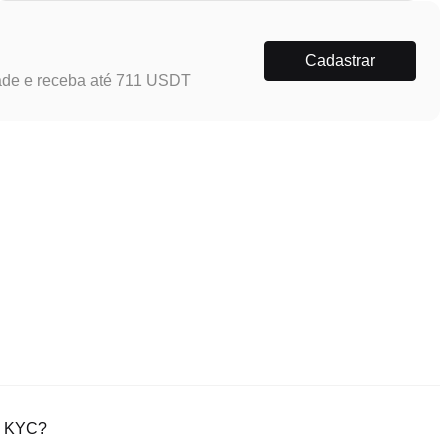
Cadastrar
ade e receba até 711 USDT
ão KYC?