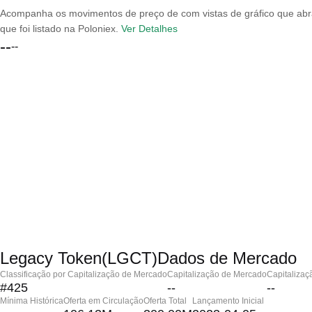
Acompanha os movimentos de preço de com vistas de gráfico que abran
que foi listado na Poloniex.
Ver Detalhes
--
--
Legacy Token(LGCT)Dados de Mercado
Classificação por Capitalização de Mercado
Capitalização de Mercado
Capitalizaç
#425
--
--
Mínima Histórica
Oferta em Circulação
Oferta Total
Lançamento Inicial