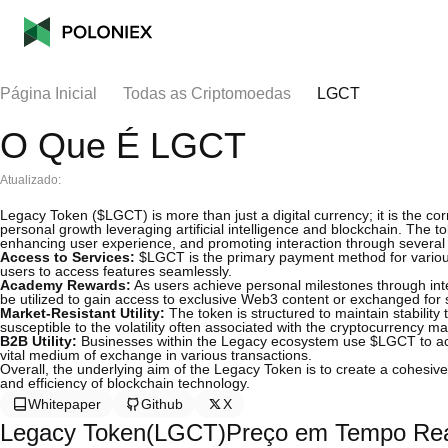
Página Inicial
Todas as Criptomoedas
LGCT
O Que É LGCT
Atualizado:
Legacy Token ($LGCT) is more than just a digital currency; it is the 
personal growth leveraging artificial intelligence and blockchain. The 
enhancing user experience, and promoting interaction through several k
Access to Services:
$LGCT is the primary payment method for various
users to access features seamlessly.
Academy Rewards:
As users achieve personal milestones through int
be utilized to gain access to exclusive Web3 content or exchanged for 
Market-Resistant Utility:
The token is structured to maintain stability 
susceptible to the volatility often associated with the cryptocurrency ma
B2B Utility:
Businesses within the Legacy ecosystem use $LGCT to acces
vital medium of exchange in various transactions.
Overall, the underlying aim of the Legacy Token is to create a cohesiv
and efficiency of blockchain technology.
Whitepaper
Github
X
Legacy Token(LGCT)Preço em Tempo Re