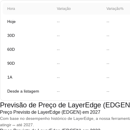
Hora
Variação
Variação%
Hoje
--
--
30D
--
--
60D
--
--
90D
--
--
1A
--
--
Desde a listagem
--
--
Previsão de Preço de LayerEdge (EDGEN
Preço Previsto de LayerEdge (EDGEN) em 2027
Com base no desempenho histórico de LayerEdge, a nossa ferrament
atingir
--
até 2027.