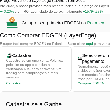
Preço Previsto de LayerEdge (EDGEN) em 2032
Até 2032, a nossa previsão mais recente indica que o preço de Lay
+43.23%
e um ROI acumulado de aproximadamente
+15794.27%
.
Compre seu primeiro EDGEN na
Poloniex
Como Comprar EDGEN (LayerEdge)
É super fácil comprar EDGEN na Poloniex. Basta clicar
aqui
para ver u
Cadastrar
Selecione o 
Cadastre-se em uma conta Poloniex
pagamento
pelo site ou app e conclua a
Normalmente, você 
verificação KYC para aproveitar um
stablecoins (por ex
trading sem complicações e mais
com moedas fiduciár
serviços.
troca por EDGEN no 
Cadastrar
Comprar EDGEN
Cadastre-se e Ganhe