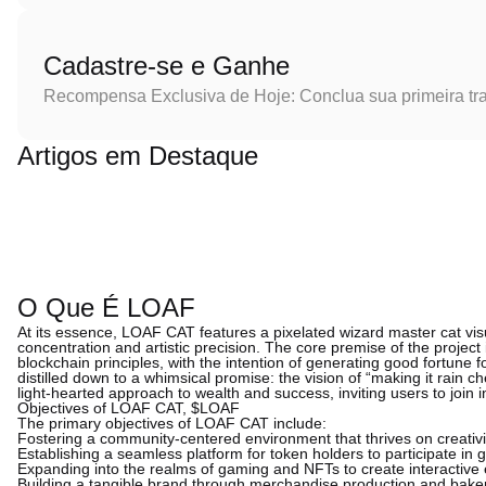
Cadastre-se e Ganhe
Recompensa Exclusiva de Hoje: Conclua sua primeira tr
Artigos em Destaque
O Que É LOAF
At its essence, LOAF CAT features a pixelated wizard master cat visu
concentration and artistic precision. The core premise of the project
blockchain principles, with the intention of generating good fortune 
distilled down to a whimsical promise: the vision of “making it rain 
light-hearted approach to wealth and success, inviting users to join 
Objectives of LOAF CAT, $LOAF
The primary objectives of LOAF CAT include:
Fostering a community-centered environment that thrives on creati
Establishing a seamless platform for token holders to participate i
Expanding into the realms of gaming and NFTs to create interactive
Building a tangible brand through merchandise production and bakery