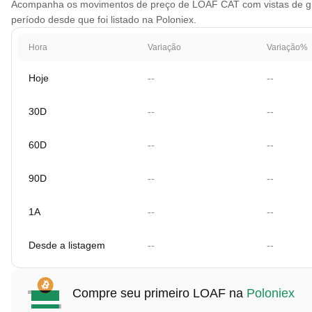
Acompanha os movimentos de preço de LOAF CAT com vistas de gráfi
período desde que foi listado na Poloniex.
Hora
Variação
Variação%
Hoje
--
--
30D
--
--
60D
--
--
90D
--
--
1A
--
--
Desde a listagem
--
--
Compre seu primeiro LOAF na
Poloniex