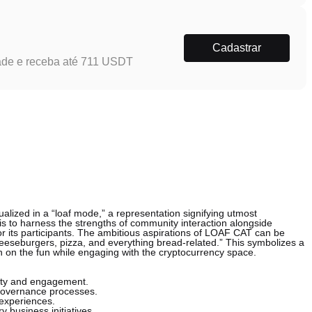
Cadastrar
ade e receba até 711 USDT
alized in a “loaf mode,” a representation signifying utmost
 is to harness the strengths of community interaction alongside
for its participants. The ambitious aspirations of LOAF CAT can be
cheeseburgers, pizza, and everything bread-related.” This symbolizes a
in on the fun while engaging with the cryptocurrency space.
vity and engagement.
n governance processes.
 experiences.
 business initiatives.