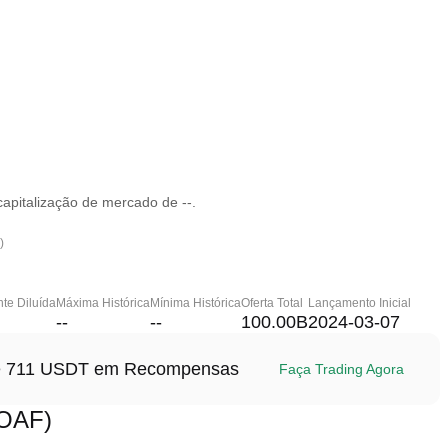
apitalização de mercado de --.
)
te Diluída
Máxima Histórica
Mínima Histórica
Oferta Total
Lançamento Inicial
--
--
100.00B
2024-03-07
até 711 USDT em Recompensas
Faça Trading Agora
LOAF)