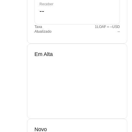
Receber
Taxa
1LOAF = --USD
Atualizado
--
Em Alta
Novo