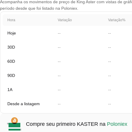
Acompanha os movimentos de preço de King Aster com vistas de gráfic
período desde que foi listado na Poloniex.
Hora
Variação
Variação%
Hoje
--
--
30D
--
--
60D
--
--
90D
--
--
1A
--
--
Desde a listagem
--
--
Compre seu primeiro KASTER na
Poloniex