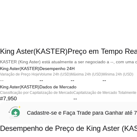
King Aster(KASTER)Preço em Tempo Rea
KASTER (King Aster) está atualmente a ser negociado a --, com uma c
King Aster(KASTER)Desempenho 24H
Variação de Preço Hoje
Volume 24h (USD)
Máxima 24h (USD)
Mínima 24h (USD)
--
--
--
--
King Aster(KASTER)Dados de Mercado
Classificação por Capitalização de Mercado
Capitalização de Mercado Totalmente 
#7,950
--
Cadastre-se e Faça Trade para Ganhar at
Desempenho de Preço de King Aster (K