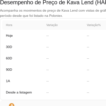
Desempenho de Preço de Kava Lend (HA
Acompanha os movimentos de preço de Kava Lend com vistas de gráfico
período desde que foi listado na Poloniex.
Hora
Variação
Variação%
Hoje
--
--
30D
--
--
60D
--
--
90D
--
--
1A
--
--
Desde a listagem
--
--