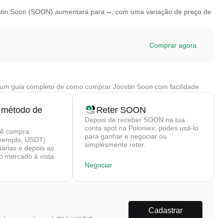
oostin Soon (SOON) aumentará para
--
, com uma variação de preço de
Comprar agora
um guia completo de como comprar Joostin Soon com facilidade.
 método de
Reter SOON
Depois de receber SOON na tua
conta spot na Poloniex, podes usá-lo
cê compra
para ganhar e negociar ou
exemplo, USDT)
simplesmente reter.
árias e depois as
 mercado à vista.
Negociar
Cadastrar