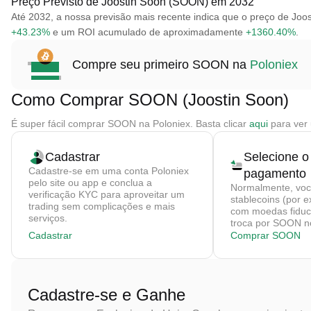
Preço Previsto de Joostin Soon (SOON) em 2032
Até 2032, a nossa previsão mais recente indica que o preço de J
+43.23%
e um ROI acumulado de aproximadamente
+1360.40%
.
Compre seu primeiro SOON na
Poloniex
Como Comprar SOON (Joostin Soon)
É super fácil comprar SOON na Poloniex. Basta clicar
aqui
para ver 
Cadastrar
Selecione o
Cadastre-se em uma conta Poloniex
pagamento
pelo site ou app e conclua a
Normalmente, vo
verificação KYC para aproveitar um
stablecoins (por 
trading sem complicações e mais
com moedas fiduci
serviços.
troca por SOON no
Cadastrar
Comprar SOON
Cadastre-se e Ganhe