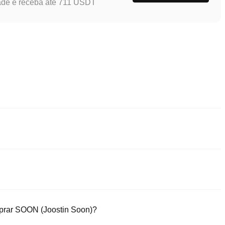
ade e receba até 711 USDT
eis e confiáveis de comprar Joostin Soon. Estas exchanges
dade de ferramentas de trading para simplificar as negociações. Por
do SOON, e oferece taxas de trading competitivas.
, uma plataforma segura e intuitiva. Comece a fazer trading de
e alta qualidade.
prar SOON (Joostin Soon)?