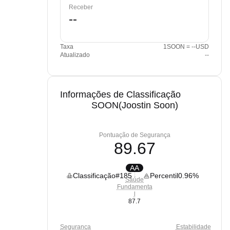
Receber
Taxa
1SOON = --USD
Atualizado
--
Informações de Classificação
SOON(Joostin Soon)
Pontuação de Segurança
89.67
AA
Classificação
#185
Percentil
0.96%
Saúde
Fundamenta
l
87.7
Segurança
Estabilidade