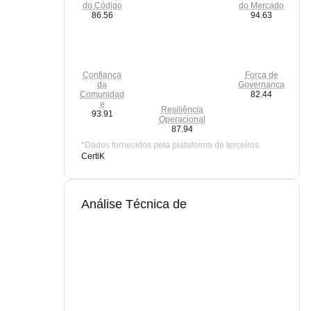
do Código
do Mercado
86.56
94.63
Confiança
Força de
da
Governança
Comunidad
82.44
e
Resiliência
93.91
Operacional
87.94
*Dados fornecidos pela plataforma de terceiros
CertiK
Análise Técnica de