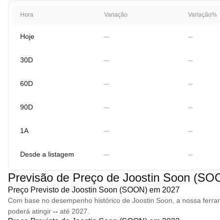
Hora
Variação
Variação%
Hoje
--
--
30D
--
--
60D
--
--
90D
--
--
1A
--
--
Desde a listagem
--
--
Previsão de Preço de Joostin Soon (SO
Preço Previsto de Joostin Soon (SOON) em 2027
Com base no desempenho histórico de Joostin Soon, a nossa ferra
poderá atingir
--
até 2027.