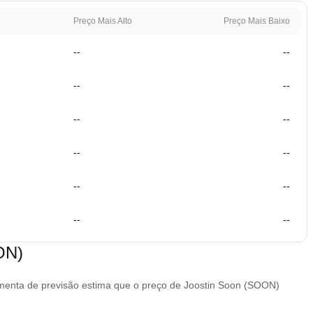
Preço Mais Alto
Preço Mais Baixo
--
--
--
--
--
--
--
--
--
--
--
--
ON)
menta de previsão estima que o preço de Joostin Soon (SOON)