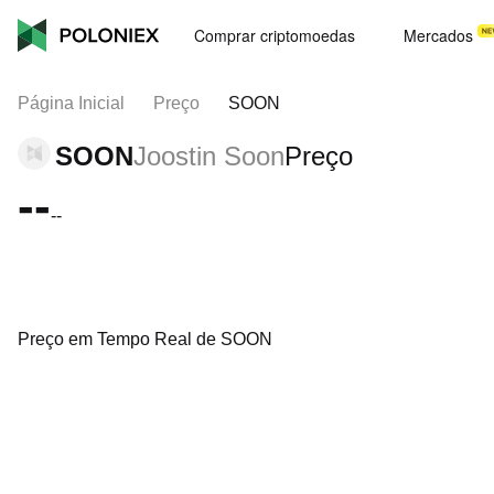
Comprar criptomoedas
Mercados
Página Inicial
Preço
SOON
SOON
Joostin Soon
Preço
--
--
Preço em Tempo Real de SOON