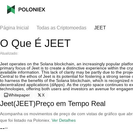
Página Inicial
Todas as Criptomoedas
JEET
O Que É JEET
Atualizado:
Jeet operates on the Solana blockchain, an increasingly popular platfo
primary focus of Jeet is to create a distinctive experience within the cr
available information. This lack of clarity may be partly due to the pro
Central to the ethos of Jeet is its potential for fostering a strong se
to harness the benefits of the Solana blockchain, which is recognized not 
decentralized applications (dApps). As the crypto space continues to ex
technologies, offering both users and investors an avenue for engage
Whitepaper
X
Jeet(JEET)Preço em Tempo Real
Acompanha os movimentos de preço de com vistas de gráfico que abran
que foi listado na Poloniex.
Ver Detalhes
--
--