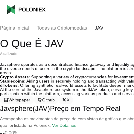
Página Inicial
Todas as Criptomoedas
JAV
O Que É JAV
Atualizado:
Javsphere operates as a decentralized finance gateway and liquidity a
the diverse needs of users in the crypto landscape. The platform is str
areas:
Crypto Assets
: Supporting a variety of cryptocurrencies for investmen
Stablecoins
: Aiding users in securely holding and transacting with valu
dTokens
: Offering synthetic real-world assets to facilitate deeper ma
At the core of the Javsphere ecosystem is the $JAV token, serving key
participation within the platform, accessing various products and servi
Whitepaper
Github
X
Javsphere(JAV)Preço em Tempo Real
Acompanha os movimentos de preço de com vistas de gráfico que abran
que foi listado na Poloniex.
Ver Detalhes
--
0.00%