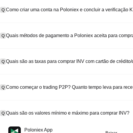
Como criar uma conta na Poloniex e concluir a verificação
Q
Para criar uma conta, acesse a
página de cadastro
no nosso site of
A
"Cadastre-se", informe seu e-mail ou número de telefone, defina u
Quais métodos de pagamento a Poloniex aceita para compra
Q
SMS. Após o cadastro, vá em "Configurações" > "Segurança", envie 
a verificação KYC. Esse processo geralmente leva de 24 a 48 hora
A Poloniex aceita: 1) Cartões de crédito/débito (Visa/MasterCard) 
A
P2P para comprar stablecoins (ex.: USDT) de outros usuários via 
Quais são as taxas para comprar INV com cartão de crédito/
Q
fiduciária) em USD e outras moedas fiduciárias (processamento de 
acima de US$100.000, com cotações personalizadas.
As taxas de processamento para pagamento com cartão de crédito 
A
e 1,5%. A Poloniex não armazena nenhum dado do seu cartão. Ap
Como começar o trading P2P? Quanto tempo leva para re
Q
trocar USDT por INV no mercado à vista. As taxas padrão de trading
Acesse a página de trading P2P, selecione o anúncio de um vende
A
diretamente ao vendedor (transferência bancária, PayPal, etc.). A
Quais são os valores mínimo e máximo para comprar INV?
Q
da custódia para a sua carteira. A liquidação geralmente leva de
tempo de resposta do vendedor.
Os limites mínimo e máximo variam conforme o método de compra e 
A
Poloniex App
Baixar