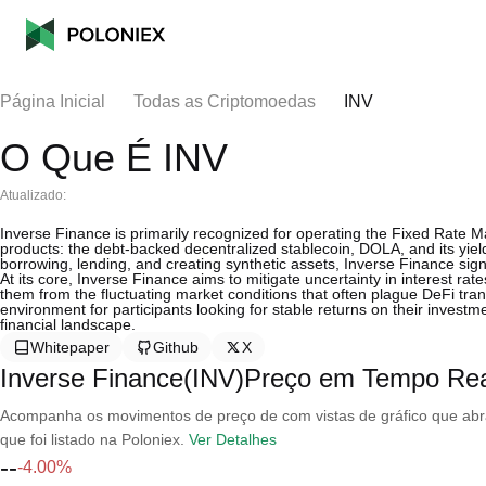
Página Inicial
Todas as Criptomoedas
INV
O Que É INV
Atualizado:
Inverse Finance is primarily recognized for operating the Fixed Rate 
products: the debt-backed decentralized stablecoin, DOLA, and its yiel
borrowing, lending, and creating synthetic assets, Inverse Finance sig
At its core, Inverse Finance aims to mitigate uncertainty in interest rat
them from the fluctuating market conditions that often plague DeFi transa
environment for participants looking for stable returns on their investme
financial landscape.
Whitepaper
Github
X
Inverse Finance(INV)Preço em Tempo Re
Acompanha os movimentos de preço de com vistas de gráfico que abran
que foi listado na Poloniex.
Ver Detalhes
--
-4.00%