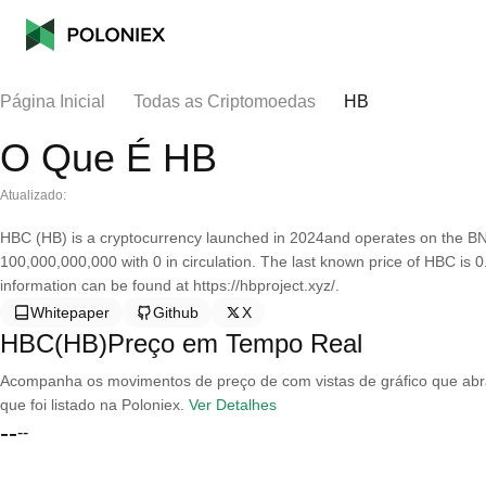
Página Inicial
Todas as Criptomoedas
HB
O Que É HB
Atualizado:
HBC (HB) is a cryptocurrency launched in 2024and operates on the BN
100,000,000,000 with 0 in circulation. The last known price of HBC is
information can be found at https://hbproject.xyz/.
Whitepaper
Github
X
HBC(HB)Preço em Tempo Real
Acompanha os movimentos de preço de com vistas de gráfico que abran
que foi listado na Poloniex.
Ver Detalhes
--
--